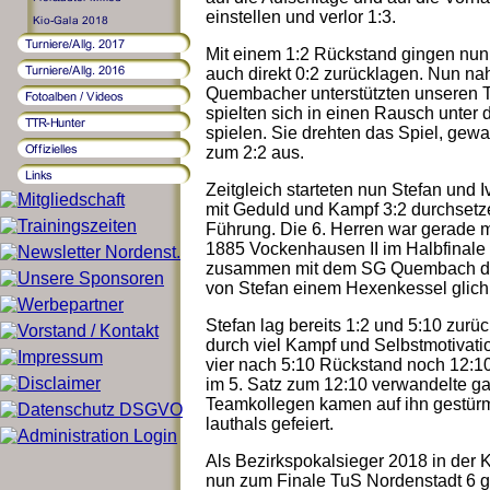
einstellen und verlor 1:3.
Mit einem 1:2 Rückstand gingen nun
auch direkt 0:2 zurücklagen. Nun nah
Quembacher unterstützten unseren T
spielten sich in einen Rausch unter 
spielen. Sie drehten das Spiel, gew
zum 2:2 aus.
Zeitgleich starteten nun Stefan und I
mit Geduld und Kampf 3:2 durchsetze
Führung. Die 6. Herren war gerade 
1885 Vockenhausen II im Halbfinale 
zusammen mit dem SG Quembach daf
von Stefan einem Hexenkessel glich
Stefan lag bereits 1:2 und 5:10 zurü
durch viel Kampf und Selbstmotivatio
vier nach 5:10 Rückstand noch 12:10
im 5. Satz zum 12:10 verwandelte ga
Teamkollegen kamen auf ihn gestürm
lauthals gefeiert.
Als Bezirkspokalsieger 2018 in der 
nun zum Finale TuS Nordenstadt 6 