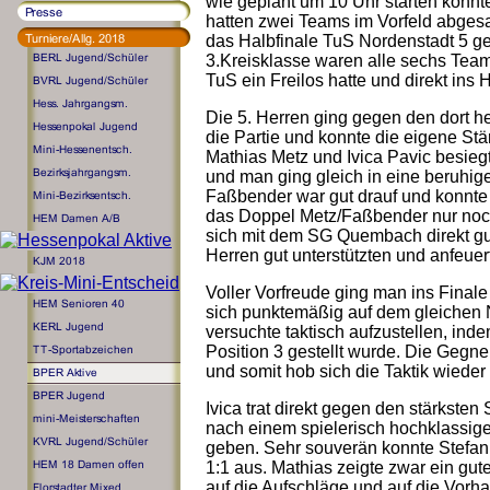
wie geplant um 10 Uhr starten konnte
hatten zwei Teams im Vorfeld abgesa
das Halbfinale TuS Nordenstadt 5 
3.Kreisklasse waren alle sechs Tea
TuS ein Freilos hatte und direkt ins 
Die 5. Herren ging gegen den dort 
die Partie und konnte die eigene Stä
Mathias Metz und Ivica Pavic besiegt
und man ging gleich in eine beruhig
Faßbender war gut drauf und konnte 
das Doppel Metz/Faßbender nur noc
sich mit dem SG Quembach direkt gu
Herren gut unterstützten und anfeuer
Voller Vorfreude ging man ins Final
sich punktemäßig auf dem gleichen 
versuchte taktisch aufzustellen, inde
Position 3 gestellt wurde. Die Gegne
und somit hob sich die Taktik wieder 
Ivica trat direkt gegen den stärkste
nach einem spielerisch hochklassige
geben. Sehr souverän konnte Stefan
1:1 aus. Mathias zeigte zwar ein gute
auf die Aufschläge und auf die Vorha