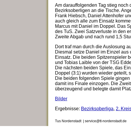
Am darauffolgenden Tag stieg noch d
Bezirksoberligen an die Tische. Anger
Frank Hiebsch, Daniel Attenhofer und
auch gleich alle zum Einsatz kommen
Marcus mit Daniel im Doppel. Das Spi
des TuS. Zwei Satzverluste in den er
Zweite Abgab und nach rund 1,5 Stun
Dort traf man durch die Auslosung a
Diesmal setze Daniel im Einzel au
Einsatz. Die beiden Spitzenspieler
und Tobias Laible von der TSG Edder
Die nächsten beiden Spiele, das Ein
Doppel (3:1) wurden wieder geteilt, 
Die beiden folgenden Spiele gingen 
damit ins Finale einzogen. Die Zwei
überzeugend und belegte damit Platz
Bilder
Ergebnisse:
Bezirksoberliga
,
2. Krei
Tus Nordenstadt | service@tt-nordenstadt.de