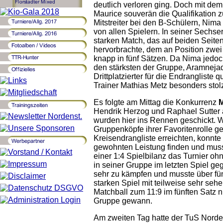
deutlich verloren ging. Doch mit dem
Maurice souverän die Qualifikation zu
Mitstreiter bei den B-Schülern, Ni
von allen Spielern. In seiner Sechse
starken Match, das auf beiden Seite
hervorbrachte, dem an Position zwei
knapp in fünf Sätzen. Da Nima jedoc
den stärksten der Gruppe, Aramnejad,
Drittplatzierter für die Endrangliste q
Trainer Mathias Metz besonders stol
Es folgte am Mittag die Konkurrenz
M
Hendrik Herzog und Raphael Sutter
wurden hier ins Rennen geschickt. 
Gruppenköpfe ihrer Favoritenrolle 
Kreisendrangliste erreichten, konnte
gewohnten Leistung finden und mus
einer 1:4 Spielbilanz das Turnier ohn
in seiner Gruppe im letzten Spiel g
sehr zu kämpfen und musste über fü
starken Spiel mit teilweise sehr se
Matchball zum 11:9 im fünften Satz nu
Gruppe gewann.
Am zweiten Tag hatte der TuS Norde