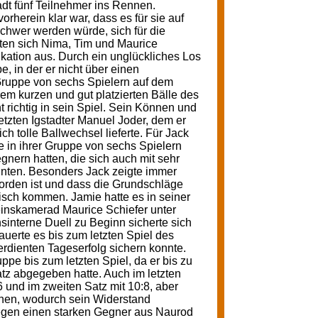
dt fünf Teilnehmer ins Rennen.
rherein klar war, dass es für sie auf
chwer werden würde, sich für die
eten sich Nima, Tim und Maurice
ikation aus. Durch ein unglückliches Los
, in der er nicht über einen
ruppe von sechs Spielern auf dem
em kurzen und gut platzierten Bälle des
 richtig in sein Spiel. Sein Können und
etzten Igstadter Manuel Joder, dem er
h tolle Ballwechsel lieferte. Für Jack
ie in ihrer Gruppe von sechs Spielern
gnern hatten, die sich auch mit sehr
nnten. Besonders Jack zeigte immer
worden ist und dass die Grundschläge
isch kommen. Jamie hatte es in seiner
einskamerad Maurice Schiefer unter
sinterne Duell zu Beginn sicherte sich
auerte es bis zum letzten Spiel des
rdienten Tageserfolg sichern konnte.
pe bis zum letzten Spiel, da er bis zu
tz abgegeben hatte. Auch im letzten
:6 und im zweiten Satz mit 10:8, aber
innen, wodurch sein Widerstand
gegen einen starken Gegner aus Naurod