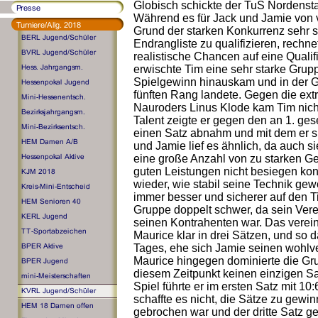
Globisch schickte der TuS Nordensta
Während es für Jack und Jamie von vo
Grund der starken Konkurrenz sehr s
Endrangliste zu qualifizieren, rechn
realistische Chancen auf eine Qualif
erwischte Tim eine sehr starke Gruppe
Spielgewinn hinauskam und in der G
fünften Rang landete. Gegen die extr
Nauroders Linus Klode kam Tim nicht
Talent zeigte er gegen den an 1. ges
einen Satz abnahm und mit dem er sic
und Jamie lief es ähnlich, da auch s
eine große Anzahl von zu starken Ge
guten Leistungen nicht besiegen ko
wieder, wie stabil seine Technik ge
immer besser und sicherer auf den T
Gruppe doppelt schwer, da sein Ver
seinen Kontrahenten war. Das verein
Maurice klar in drei Sätzen, und so d
Tages, ehe sich Jamie seinen wohlve
Maurice hingegen dominierte die Grup
diesem Zeitpunkt keinen einzigen Sa
Spiel führte er im ersten Satz mit 10
schaffte es nicht, die Sätze zu gew
gebrochen war und der dritte Satz 