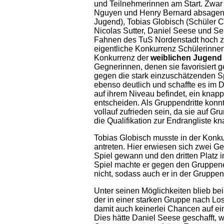
und Teilnehmerinnen am Start. Zwar
Nguyen und Henry Bernard absagen, 
Jugend), Tobias Globisch (Schüler C)
Nicolas Sutter, Daniel Seese und Ser
Fahnen des TuS Nordenstadt hoch zu h
eigentliche Konkurrenz Schülerinnen A
Konkurrenz der
weiblichen Jugend
Gegnerinnen, denen sie favorisiert ge
gegen die stark einzuschätzenden S
ebenso deutlich und schaffte es im D
auf ihrem Niveau befindet, ein knappe
entscheiden. Als Gruppendritte konnt
vollauf zufrieden sein, da sie auf G
die Qualifikation zur Endrangliste k
Tobias Globisch musste in der Konk
antreten. Hier erwiesen sich zwei Ge
Spiel gewann und den dritten Platz i
Spiel machte er gegen den Gruppener
nicht, sodass auch er in der Gruppe
Unter seinen Möglichkeiten blieb be
der in einer starken Gruppe nach Los
damit auch keinerlei Chancen auf ei
Dies hätte Daniel Seese geschafft, w