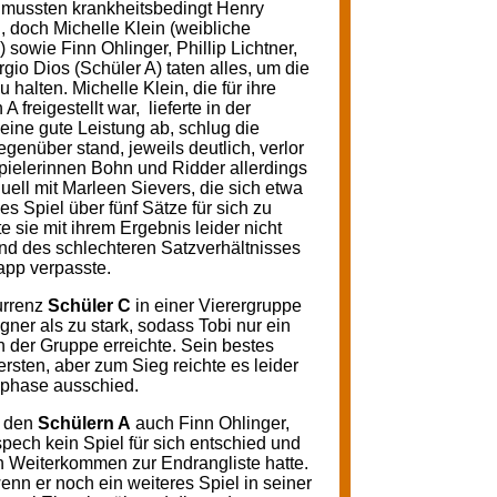
 mussten krankheitsbedingt Henry
doch Michelle Klein (weibliche
 sowie Finn Ohlinger, Phillip Lichtner,
gio Dios (Schüler A) taten alles, um die
alten. Michelle Klein, die für ihre
 freigestellt war, lieferte in der
eine gute Leistung ab, schlug die
genüber stand, jeweils deutlich, verlor
pielerinnen Bohn und Ridder allerdings
uell mit Marleen Sievers, die sich etwa
s Spiel über fünf Sätze für sich zu
e sie mit ihrem Ergebnis leider nicht
rund des schlechteren Satzverhältnisses
napp verpasste.
urrenz
Schüler C
in einer Vierergruppe
gner als zu stark, sodass Tobi nur ein
n der Gruppe erreichte. Sein bestes
sten, aber zum Sieg reichte es leider
nphase ausschied.
i den
Schülern A
auch Finn Ohlinger,
pech kein Spiel für sich entschied und
n Weiterkommen zur Endrangliste hatte.
enn er noch ein weiteres Spiel in seiner