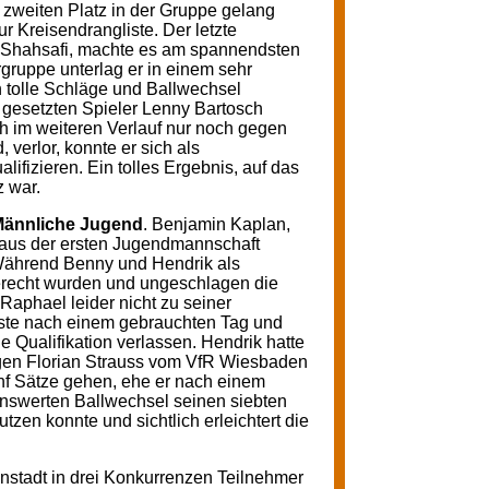
 zweiten Platz in der Gruppe gelang
r Kreisendrangliste. Der letzte
ma Shahsafi, machte es am spannendsten
rgruppe unterlag er in einem sehr
n tolle Schläge und Ballwechsel
 gesetzten Spieler Lenny Bartosch
h im weiteren Verlauf nur noch gegen
 verlor, konnte er sich als
ualifizieren. Ein tolles Ergebnis, auf das
z war.
ännliche Jugend
. Benjamin Kaplan,
 aus der ersten Jugendmannschaft
Während Benny und Hendrik als
gerecht wurden und ungeschlagen die
 Raphael leider nicht zu seiner
ste nach einem gebrauchten Tag und
e Qualifikation verlassen. Hendrik hatte
egen Florian Strauss vom VfR Wiesbaden
nf Sätze gehen, ehe er nach einem
henswerten Ballwechsel seinen siebten
tzen konnte und sichtlich erleichtert die
nstadt in drei Konkurrenzen Teilnehmer