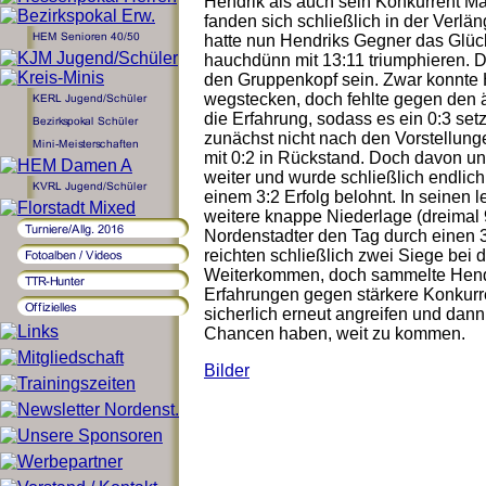
Hendrik als auch sein Konkurrent Ma
fanden sich schließlich in der Verlä
hatte nun Hendriks Gegner das Glück
hauchdünn mit 13:11 triumphieren. D
den Gruppenkopf sein. Zwar konnte H
wegstecken, doch fehlte gegen den ä
die Erfahrung, sodass es ein 0:3 setzt
zunächst nicht nach den Vorstellung
mit 0:2 in Rückstand. Doch davon un
weiter und wurde schließlich endlich
einem 3:2 Erfolg belohnt. In seinen l
weitere knappe Niederlage (dreimal 9
Nordenstadter den Tag durch einen 3
reichten schließlich zwei Siege bei 
Weiterkommen, doch sammelte Hendri
Erfahrungen gegen stärkere Konkurr
sicherlich erneut angreifen und dann 
Chancen haben, weit zu kommen.
Bilder