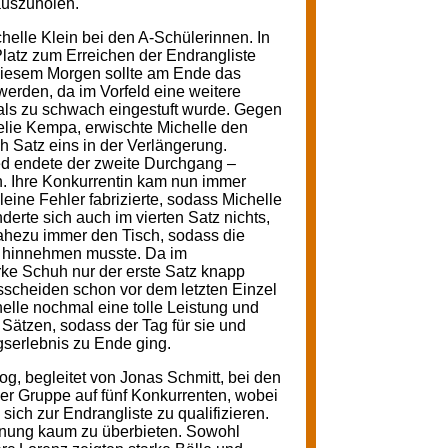
auszuholen.
lle Klein bei den A-Schülerinnen. In
 Platz zum Erreichen der Endrangliste
n diesem Morgen sollte am Ende das
rden, da im Vorfeld eine weitere
e als zu schwach eingestuft wurde. Gegen
elie Kempa, erwischte Michelle den
ch Satz eins in der Verlängerung.
d endete der zweite Durchgang –
n. Ihre Konkurrentin kam nun immer
leine Fehler fabrizierte, sodass Michelle
nderte sich auch im vierten Satz nichts,
ahezu immer den Tisch, sodass die
e hinnehmen musste. Da im
ke Schuh nur der erste Satz knapp
sscheiden schon vor dem letzten Einzel
helle nochmal eine tolle Leistung und
n Sätzen, sodass der Tag für sie und
gserlebnis zu Ende ging.
, begleitet von Jonas Schmitt, bei den
iner Gruppe auf fünf Konkurrenten, wobei
 sich zur Endrangliste zu qualifizieren.
nnung kaum zu überbieten. Sowohl