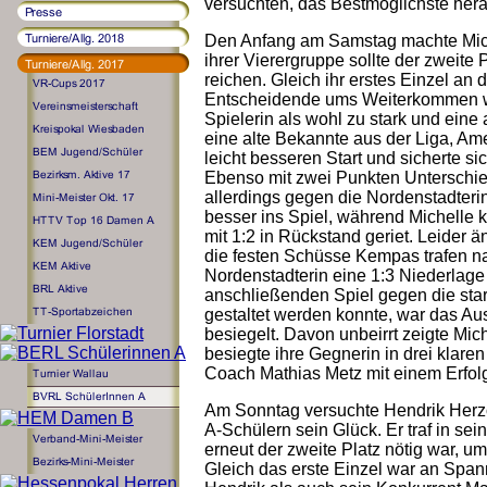
versuchten, das Bestmöglichste her
Den Anfang am Samstag machte Miche
ihrer Vierergruppe sollte der zweite
reichen. Gleich ihr erstes Einzel a
Entscheidende ums Weiterkommen we
Spielerin als wohl zu stark und ein
eine alte Bekannte aus der Liga, Am
leicht besseren Start und sicherte si
Ebenso mit zwei Punkten Unterschie
allerdings gegen die Nordenstadteri
besser ins Spiel, während Michelle k
mit 1:2 in Rückstand geriet. Leider ä
die festen Schüsse Kempas trafen n
Nordenstadterin eine 1:3 Niederlag
anschließenden Spiel gegen die star
gestaltet werden konnte, war das Au
besiegelt. Davon unbeirrt zeigte Mic
besiegte ihre Gegnerin in drei klare
Coach Mathias Metz mit einem Erfol
Am Sonntag versuchte Hendrik Herzog
A-Schülern sein Glück. Er traf in se
erneut der zweite Platz nötig war, um
Gleich das erste Einzel war an Spa