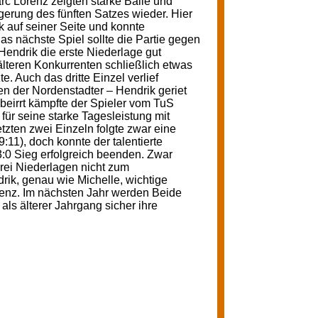
rc Lorenz zeigten starke Bälle und
ngerung des fünften Satzes wieder. Hier
 auf seiner Seite und konnte
as nächste Spiel sollte die Partie gegen
endrik die erste Niederlage gut
lteren Konkurrenten schließlich etwas
e. Auch das dritte Einzel verlief
en der Nordenstadter – Hendrik geriet
beirrt kämpfte der Spieler vom TuS
 für seine starke Tagesleistung mit
etzten zwei Einzeln folgte zwar eine
:11), doch konnte der talentierte
:0 Sieg erfolgreich beenden. Zwar
drei Niederlagen nicht zum
k, genau wie Michelle, wichtige
enz. Im nächsten Jahr werden Beide
als älterer Jahrgang sicher ihre