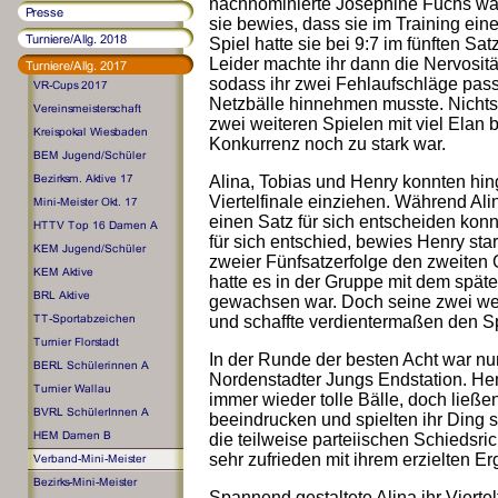
nachnominierte Josephine Fuchs wa
sie bewies, dass sie im Training ei
Spiel hatte sie bei 9:7 im fünften Sa
Leider machte ihr dann die Nervosit
sodass ihr zwei Fehlaufschläge pass
Netzbälle hinnehmen musste. Nichts
zwei weiteren Spielen mit viel Elan 
Konkurrenz noch zu stark war.
Alina, Tobias und Henry konnten hin
Viertelfinale einziehen. Während Al
einen Satz für sich entscheiden konn
für sich entschied, bewies Henry sta
zweier Fünfsatzerfolge den zweiten
hatte es in der Gruppe mit dem späte
gewachsen war. Doch seine zwei weit
und schaffte verdientermaßen den Spr
In der Runde der besten Acht war nun
Nordenstadter Jungs Endstation. He
immer wieder tolle Bälle, doch ließe
beeindrucken und spielten ihr Ding
die teilweise parteiischen Schiedsric
sehr zufrieden mit ihrem erzielten Er
Spannend gestaltete Alina ihr Viertel