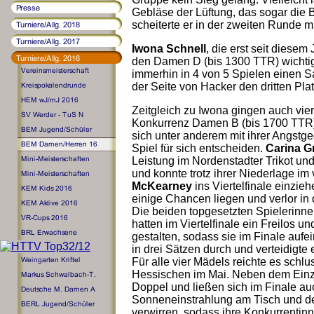
Gebläse der Lüftung, das sogar di
scheiterte er in der zweiten Runde 
Iwona Schnell
, die erst seit diesem
den Damen D (bis 1300 TTR) wichti
immerhin in 4 von 5 Spielen einen S
der Seite von Hacker den dritten Plat
Zeitgleich zu Iwona gingen auch vier
Konkurrenz Damen B (bis 1700 TTR)
sich unter anderem mit ihrer Angstge
Spiel für sich entscheiden.
Carina G
Leistung im Nordenstadter Trikot und
und konnte trotz ihrer Niederlage im
McKearney
ins Viertelfinale einzie
einige Chancen liegen und verlor in 
Die beiden topgesetzten Spielerinn
hatten im Viertelfinale ein Freilos un
gestalten, sodass sie im Finale aufei
in drei Sätzen durch und verteidigte 
Für alle vier Mädels reichte es schlus
Hessischen im Mai. Neben dem Einze
Doppel und ließen sich im Finale auc
Sonneneinstrahlung am Tisch und d
verwirren, sodass ihre Konkurrentinn