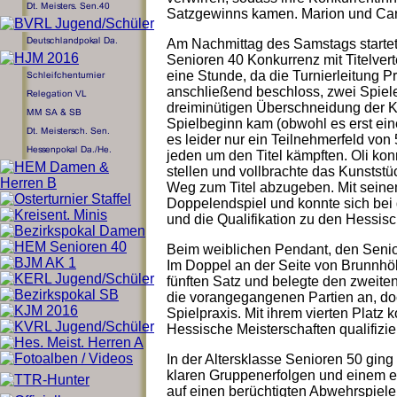
Satzgewinns kamen. Marion und Cari
Am Nachmittag des Samstags startete
Senioren 40 Konkurrenz mit Titelver
eine Stunde, da die Turnierleitung P
anschließend beschloss, zwei Spieler
dreiminütigen Überschneidung der Ko
Spielbeginn kam (obwohl es erst eine
es leider nur ein Teilnehmerfeld von
jeden um den Titel kämpften. Oli ko
stellen und vollbrachte das Kunststü
Weg zum Titel abzugeben. Mit seinem
Doppelendspiel und konnte sich bei
und die Qualifikation zu den Hessis
Beim weiblichen Pendant, den Senior
Im Doppel an der Seite von Brunnhöl
fünften Satz und belegte den zweiten
die vorangegangenen Partien an, do
Spielpraxis. Mit ihrem vierten Platz 
Hessische Meisterschaften qualifizie
In der Altersklasse Senioren 50 ging
klaren Gruppenerfolgen und einem eb
auf einen berüchtigten Abwehrspiele