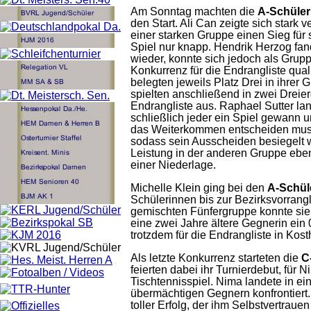
Am Sonntag machten die
A-Schüler
den Start. Ali Can zeigte sich stark 
einer starken Gruppe einen Sieg für 
Spiel nur knapp. Hendrik Herzog fan
wieder, konnte sich jedoch als Grupp
Konkurrenz für die Endrangliste qual
belegten jeweils Platz Drei in ihrer 
spielten anschließend in zwei Dreier
Endrangliste aus. Raphael Sutter land
schließlich jeder ein Spiel gewann u
das Weiterkommen entscheiden musst
sodass sein Ausscheiden besiegelt w
Leistung in der anderen Gruppe eben
einer Niederlage.
Michelle Klein ging bei den
A-Schül
Schülerinnen bis zur Bezirksvorrangli
gemischten Fünfergruppe konnte sie
eine zwei Jahre ältere Gegnerin ein 0
trotzdem für die Endrangliste in Kost
Als letzte Konkurrenz starteten die
C
feierten dabei ihr Turnierdebut, für N
Tischtennisspiel. Nima landete in ei
übermächtigen Gegnern konfrontiert. 
toller Erfolg, der ihm Selbstvertrauen