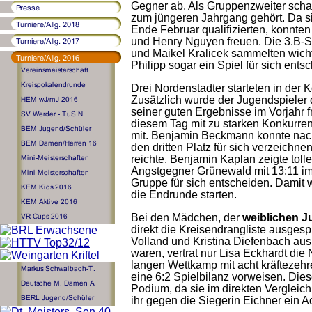
Gegner ab. Als Gruppenzweiter schaf
zum jüngeren Jahrgang gehört. Da sic
Ende Februar qualifizierten, konnten
und Henry Nguyen freuen. Die 3.B-Sc
und Maikel Kralicek sammelten wich
Philipp sogar ein Spiel für sich ents
Drei Nordenstadter starteten in der
Zusätzlich wurde der Jugendspieler 
seiner guten Ergebnisse im Vorjahr fr
diesem Tag mit zu starken Konkurrente
mit. Benjamin Beckmann konnte nac
den dritten Platz für sich verzeichnen,
reichte. Benjamin Kaplan zeigte tol
Angstgegner Grünewald mit 13:11 im
Gruppe für sich entscheiden. Damit w
die Endrunde starten.
Bei den Mädchen, der
weiblichen 
direkt die Kreisendrangliste ausges
Volland und Kristina Diefenbach aus
waren, vertrat nur Lisa Eckhardt di
langen Wettkamp mit acht kräftezehr
eine 6:2 Spielbilanz vorweisen. Diese
Podium, da sie im direkten Vergleic
ihr gegen die Siegerin Eichner ein A