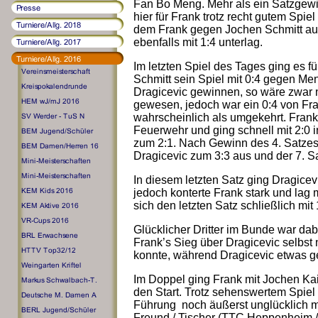
Fan Bo Meng. Mehr als ein Satzgewi
hier für Frank trotz recht gutem Spie
dem Frank gegen Jochen Schmitt auf
ebenfalls mit 1:4 unterlag.
Im letzten Spiel des Tages ging es fü
Schmitt sein Spiel mit 0:4 gegen Me
Dragicevic gewinnen, so wäre zwar 
gewesen, jedoch war ein 0:4 von Fr
wahrscheinlich als umgekehrt. Frank 
Feuerwehr und ging schnell mit 2:0 i
zum 2:1. Nach Gewinn des 4. Satzes 
Dragicevic zum 3:3 aus und der 7. S
In diesem letzten Satz ging Dragicev
jedoch konterte Frank stark und lag m
sich den letzten Satz schließlich mit
Glücklicher Dritter im Bunde war dab
Frank’s Sieg über Dragicevic selbst 
konnte, während Dragicevic etwas g
Im Doppel ging Frank mit Jochen Ka
den Start. Trotz sehenswertem Spiel
Führung noch äußerst unglücklich m
Freund / Tischer (TTC Heppenheim /