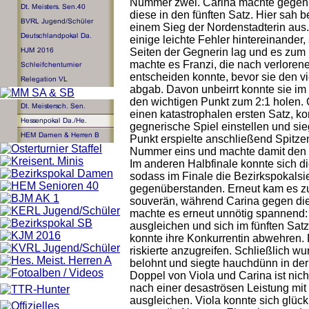
Nummer zwei. Carina machte gegen 
diese in den fünften Satz. Hier sah 
einem Sieg der Nordenstadterin aus. 
einige leichte Fehler hintereinande
Seiten der Gegnerin lag und es zum
machte es Franzi, die nach verlorene
entscheiden konnte, bevor sie den v
abgab. Davon unbeirrt konnte sie im
den wichtigen Punkt zum 2:1 holen. 
einen katastrophalen ersten Satz, k
gegnerische Spiel einstellen und sie
Punkt erspielte anschließend Spitze
Nummer eins und machte damit den F
Im anderen Halbfinale konnte sich d
sodass im Finale die Bezirkspokals
gegenüberstanden. Erneut kam es zu
souverän, während Carina gegen die s
machte es erneut unnötig spannend:
ausgleichen und sich im fünften Sat
konnte ihre Konkurrentin abwehren. 
riskierte anzugreifen. Schließlich wu
belohnt und siegte hauchdünn in de
Doppel von Viola und Carina ist nich
nach einer desaströsen Leistung mit
ausgleichen. Viola konnte sich glück