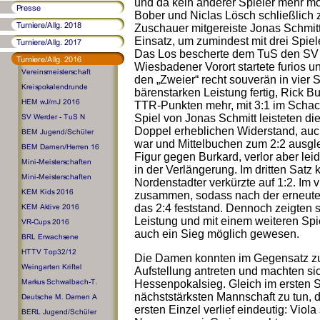
und da kein anderer Spieler mehr mo
Bober und Niclas Lösch schließlich z
Zuschauer mitgereiste Jonas Schmit
Einsatz, um zumindest mit drei Spiel
Das Los bescherte dem TuS den SV
Wiesbadener Vorort startete furios u
den „Zweier“ recht souverän in vier 
bärenstarken Leistung fertig, Rick B
TTR-Punkten mehr, mit 3:1 im Scha
Spiel von Jonas Schmitt leisteten di
Doppel erheblichen Widerstand, auch
war und Mittelbuchen zum 2:2 ausgl
Figur gegen Burkard, verlor aber lei
in der Verlängerung. Im dritten Satz
Nordenstadter verkürzte auf 1:2. Im v
zusammen, sodass nach der erneute
das 2:4 feststand. Dennoch zeigten s
Leistung und mit einem weiteren Spie
auch ein Sieg möglich gewesen.
Die Damen konnten im Gegensatz zu 
Aufstellung antreten und machten si
Hessenpokalsieg. Gleich im ersten 
nächststärksten Mannschaft zu tun, 
ersten Einzel verlief eindeutig: Viol